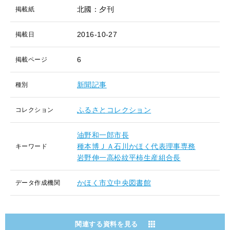
北國：夕刊
掲載紙
2016-10-27
掲載日
6
掲載ページ
新聞記事
種別
ふるさとコレクション
コレクション
油野和一郎市長
種本博ＪＡ石川かほく代表理事専務
キーワード
岩野伸一高松紋平柿生産組合長
かほく市立中央図書館
データ作成機関
関連する資料を見る