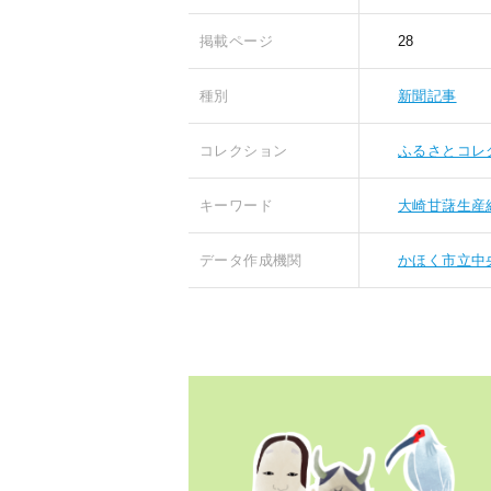
掲載ページ
28
種別
新聞記事
コレクション
ふるさとコレ
キーワード
大崎甘藷生産
データ作成機関
かほく市立中