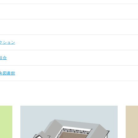
クション
組合
央図書館