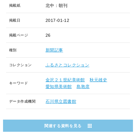
北中：朝刊
掲載紙
2017-01-12
掲載日
26
掲載ページ
新聞記事
種別
ふるさとコレクション
コレクション
金沢２１世紀美術館
秋元雄史
キーワード
愛知県美術館
島敦彦
石川県立図書館
データ作成機関
関連する資料を見る