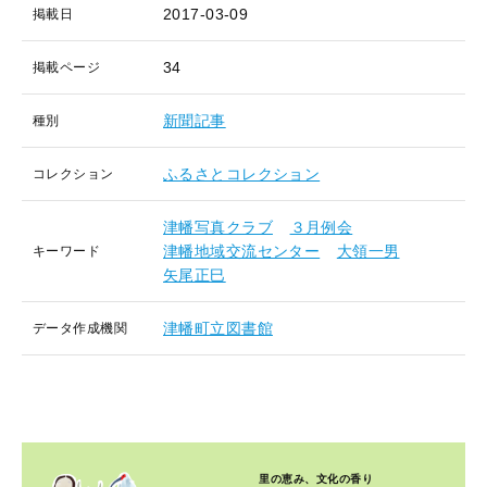
2017-03-09
掲載日
34
掲載ページ
新聞記事
種別
ふるさとコレクション
コレクション
津幡写真クラブ
３月例会
津幡地域交流センター
大領一男
キーワード
矢尾正巳
津幡町立図書館
データ作成機関
里の恵み、文化の香り