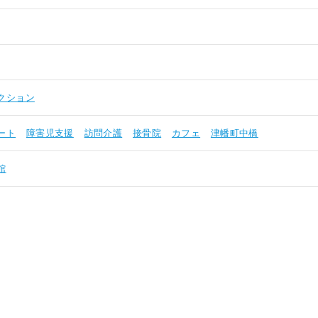
クション
ート
障害児支援
訪問介護
接骨院
カフェ
津幡町中橋
館