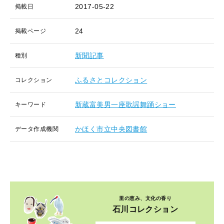
2017-05-22
掲載日
24
掲載ページ
新聞記事
種別
ふるさとコレクション
コレクション
新蔵富美男一座歌謡舞踊ショー
キーワード
かほく市立中央図書館
データ作成機関
里の恵み、文化の香り
石川コレクション