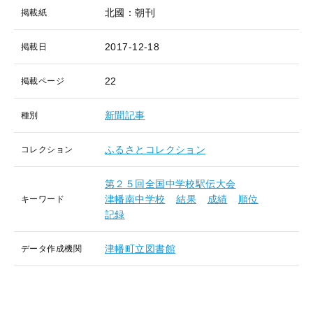
北國：朝刊
掲載紙
2017-12-18
掲載日
22
掲載ページ
新聞記事
種別
ふるさとコレクション
コレクション
第２５回全国中学校駅伝大会
津幡南中学校
結果
成績
順位
キーワード
記録
津幡町立図書館
データ作成機関