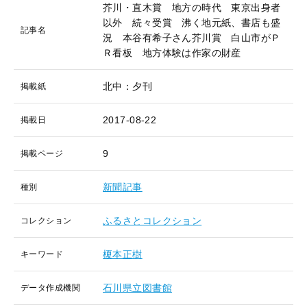
芥川・直木賞 地方の時代 東京出身者
以外 続々受賞 沸く地元紙、書店も盛
記事名
況 本谷有希子さん芥川賞 白山市がＰ
Ｒ看板 地方体験は作家の財産
北中：夕刊
掲載紙
2017-08-22
掲載日
9
掲載ページ
新聞記事
種別
ふるさとコレクション
コレクション
榎本正樹
キーワード
石川県立図書館
データ作成機関