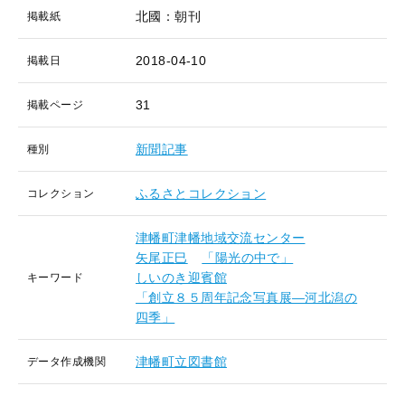
北國：朝刊
掲載紙
2018-04-10
掲載日
31
掲載ページ
新聞記事
種別
ふるさとコレクション
コレクション
津幡町津幡地域交流センター
矢尾正巳
「陽光の中で」
しいのき迎賓館
キーワード
「創立８５周年記念写真展―河北潟の
四季」
津幡町立図書館
データ作成機関