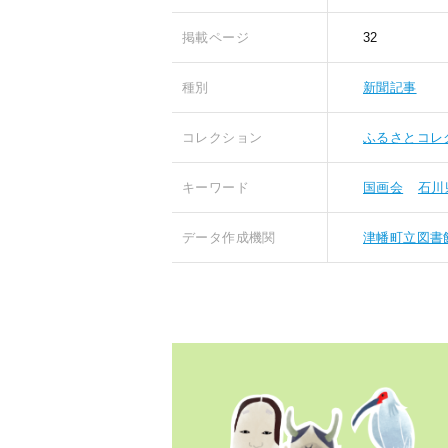
掲載ページ
32
種別
新聞記事
コレクション
ふるさとコレ
キーワード
国画会
石川
データ作成機関
津幡町立図書