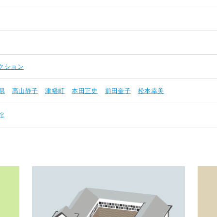
クション
県
高山静子
津幡町
本田正史
前田奎子
松本幸美
館