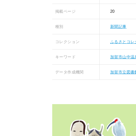
掲載ページ
20
種別
新聞記事
コレクション
ふるさとコレ
キーワード
加賀市山中温
データ作成機関
加賀市立図書