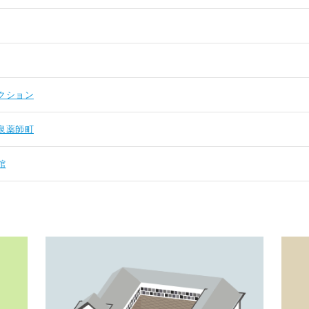
クション
泉薬師町
館