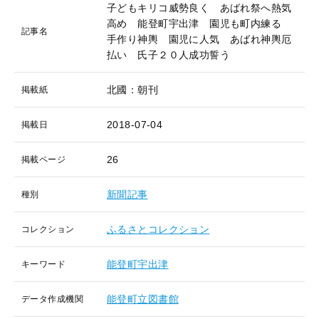
子どもキリコ威勢良く あばれ祭へ熱気
高め 能登町宇出津 園児も町内練る
記事名
手作り神輿 園児に人気 あばれ神輿厄
払い 氏子２０人成功誓う
北國：朝刊
掲載紙
2018-07-04
掲載日
26
掲載ページ
新聞記事
種別
ふるさとコレクション
コレクション
能登町宇出津
キーワード
能登町立図書館
データ作成機関