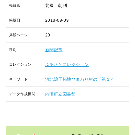
北國：朝刊
掲載紙
2018-09-09
掲載日
29
掲載ページ
新聞記事
種別
ふるさとコレクション
コレクション
河北潟干拓地ひまわり村の「第１４
キーワード
内灘町立図書館
データ作成機関