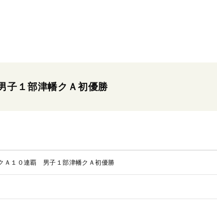
男子１部津幡クＡ初優勝
クＡ１０連覇 男子１部津幡クＡ初優勝