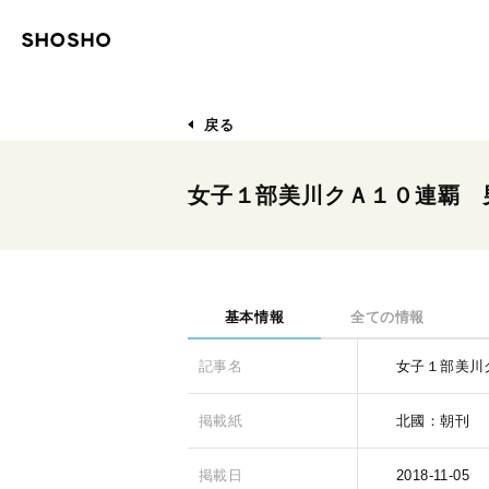
戻る
女子１部美川クＡ１０連覇 
基本情報
全ての情報
記事名
女子１部美川
掲載紙
北國：朝刊
掲載日
2018-11-05