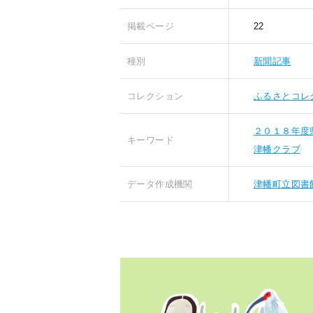
掲載ページ
22
種別
新聞記事
コレクション
ふるさとコレ
２０１８年度
キーワード
津幡クラブ
データ作成機関
津幡町立図書