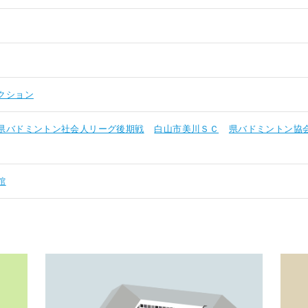
クション
県バドミントン社会人リーグ後期戦
白山市美川ＳＣ
県バドミントン協
館