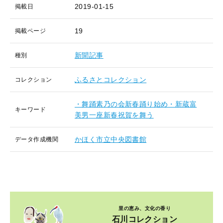
2019-01-15
掲載日
19
掲載ページ
新聞記事
種別
ふるさとコレクション
コレクション
・舞踊素乃の会新春踊り始め・新蔵富
キーワード
美男一座新春祝賀を舞う
かほく市立中央図書館
データ作成機関
里の恵み、文化の香り
石川コレクション