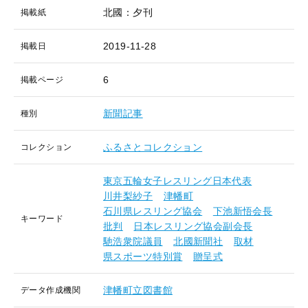
北國：夕刊
掲載紙
2019-11-28
掲載日
6
掲載ページ
新聞記事
種別
ふるさとコレクション
コレクション
東京五輪女子レスリング日本代表
川井梨紗子
津幡町
石川県レスリング協会
下池新悟会長
キーワード
批判
日本レスリング協会副会長
馳浩衆院議員
北國新聞社
取材
県スポーツ特別賞
贈呈式
津幡町立図書館
データ作成機関