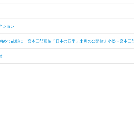
クション
初めて故郷に
宮本三郎画伯「日本の四季」来月の公開控え小松へ宮本三
館