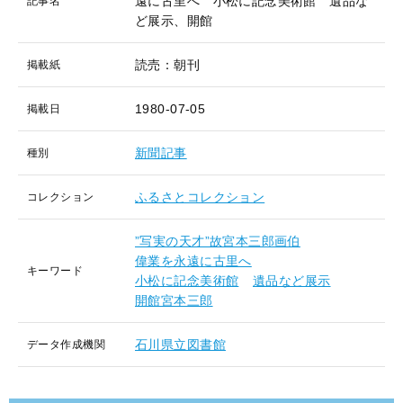
遠に古里へ 小松に記念美術館 遺品な
記事名
ど展示、開館
読売：朝刊
掲載紙
1980-07-05
掲載日
新聞記事
種別
ふるさとコレクション
コレクション
”写実の天才”故宮本三郎画伯
偉業を永遠に古里へ
キーワード
小松に記念美術館
遺品など展示
開館宮本三郎
石川県立図書館
データ作成機関