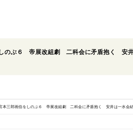
しのぶ６ 帝展改組劇 二科会に矛盾抱く 安
宮本三郎画伯をしのぶ６ 帝展改組劇 二科会に矛盾抱く 安井は一水会