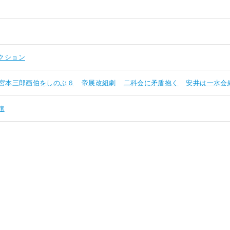
クション
宮本三郎画伯をしのぶ６
帝展改組劇
二科会に矛盾抱く
安井は一水会
館