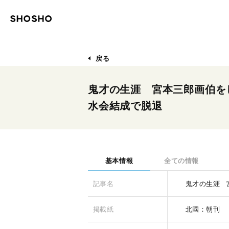
戻る
鬼才の生涯 宮本三郎画伯を
水会結成で脱退
基本情報
全ての情報
記事名
鬼才の生涯 
掲載紙
北國：朝刊