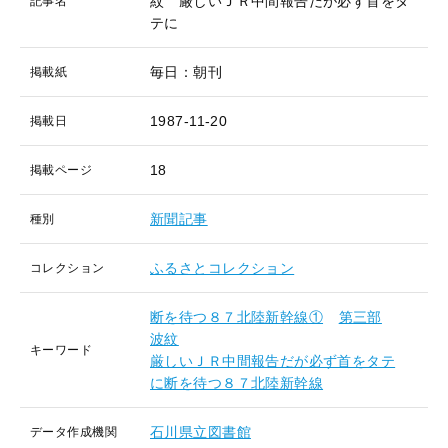
紋 厳しいＪＲ中間報告だが必ず首をタ
記事名
テに
毎日：朝刊
掲載紙
1987-11-20
掲載日
18
掲載ページ
新聞記事
種別
ふるさとコレクション
コレクション
断を待つ８７北陸新幹線①
第三部
波紋
キーワード
厳しいＪＲ中間報告だが必ず首をタテ
に断を待つ８７北陸新幹線
石川県立図書館
データ作成機関