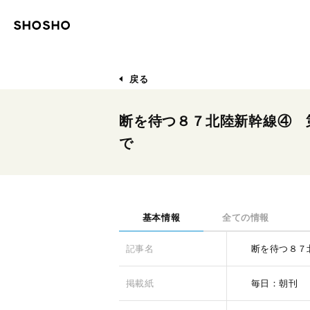
戻る
断を待つ８７北陸新幹線④ 
で
基本情報
全ての情報
記事名
断を待つ８７
掲載紙
毎日：朝刊