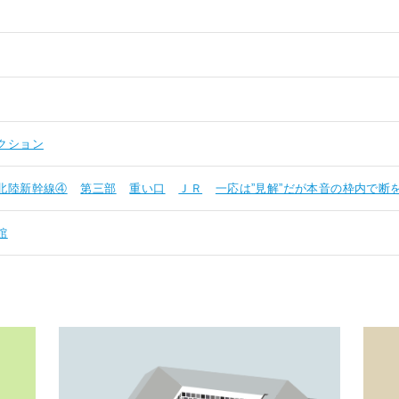
クション
北陸新幹線④
第三部
重い口
ＪＲ
一応は”見解”だが本音の枠内で断
館