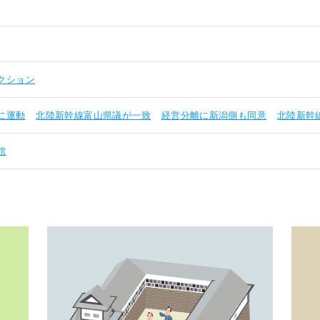
クション
に運動
北陸新幹線富山県議が一致
経営分離に新潟側も同意
北陸新幹
館