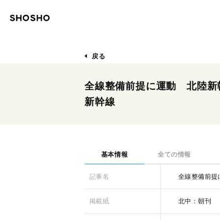
戻る
全線整備前提に運動 北陸新
新幹線
基本情報
全ての情報
記事名
全線整備前提
掲載紙
北中：朝刊