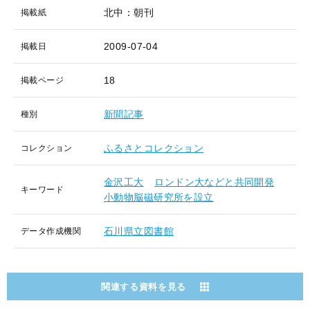
北中：朝刊
掲載紙
2009-07-04
掲載日
18
掲載ページ
新聞記事
種別
ふるさとコレクション
コレクション
金沢工大
ロンドン大などと共同開発
キーワード
小動物脳磁研究所を設立
石川県立図書館
データ作成機関
関連する資料を見る