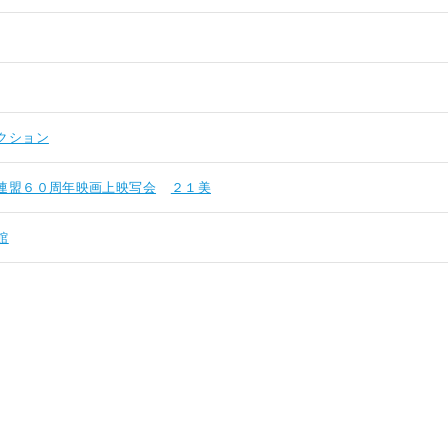
クション
連盟６０周年映画上映写会
２１美
館