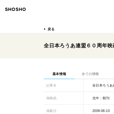
戻る
全日本ろうあ連盟６０周年映
基本情報
全ての情報
記事名
全日本ろうあ
掲載紙
北中：朝刊
掲載日
2009-08-10