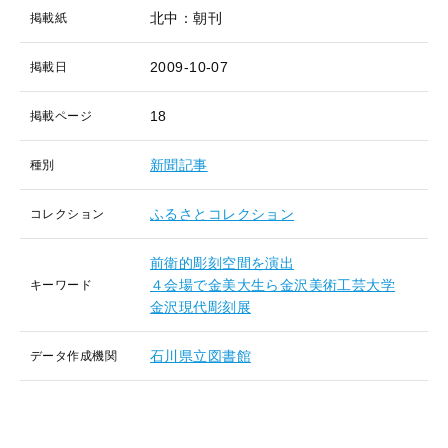
北中：朝刊
掲載紙
2009-10-07
掲載日
18
掲載ページ
新聞記事
種別
ふるさとコレクション
コレクション
前衛的彫刻空間を演出
４会場で金美大生ら金沢美術工芸大学
キーワード
金沢現代彫刻展
石川県立図書館
データ作成機関