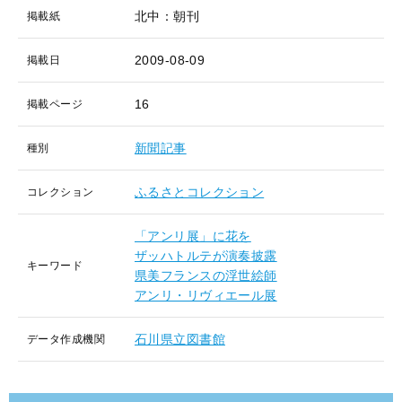
北中：朝刊
掲載紙
2009-08-09
掲載日
16
掲載ページ
新聞記事
種別
ふるさとコレクション
コレクション
「アンリ展」に花を
ザッハトルテが演奏披露
キーワード
県美フランスの浮世絵師
アンリ・リヴィエール展
石川県立図書館
データ作成機関