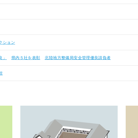
クション
良」
県内５社を表彰
北陸地方整備局安全管理優良請負者
館