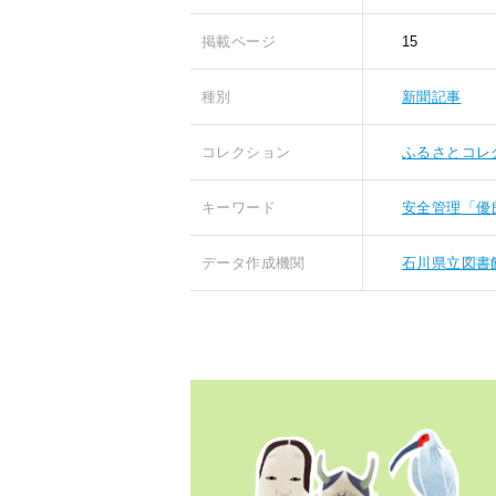
掲載ページ
15
種別
新聞記事
コレクション
ふるさとコレ
キーワード
安全管理「優
データ作成機関
石川県立図書