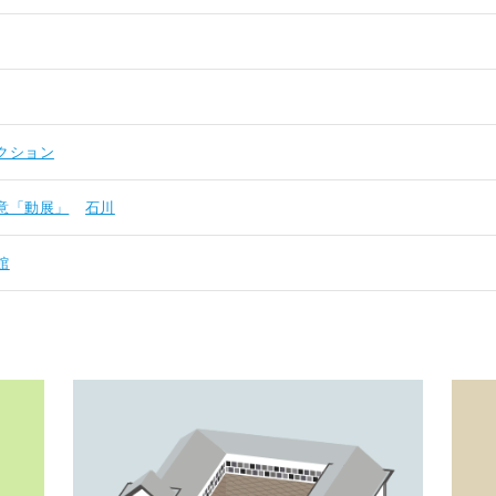
クション
意「動展」
石川
館