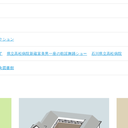
クション
了
県立高松病院新蔵富美男一座の歌謡舞踊ショー
石川県立高松病院
央図書館