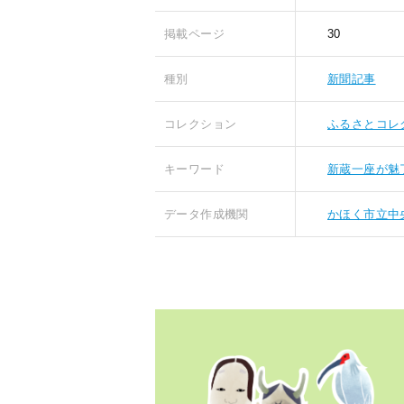
掲載ページ
30
種別
新聞記事
コレクション
ふるさとコレ
キーワード
新蔵一座が魅
データ作成機関
かほく市立中