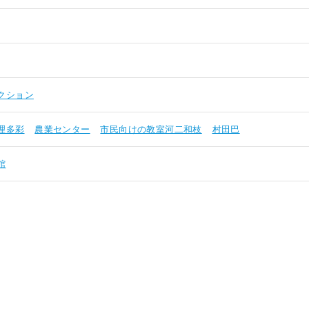
クション
理多彩
農業センター
市民向けの教室河二和枝
村田巴
館