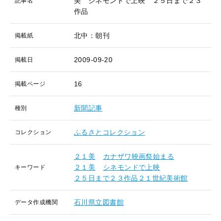
美 シネモンドで上映 ２５日まで２３
記事名
作品
北中：朝刊
掲載紙
2009-09-20
掲載日
16
掲載ページ
新聞記事
種別
ふるさとコレクション
コレクション
２１美
カナザワ映画祭始まる
２１美
シネモンドで上映
キーワード
２５日まで２３作品２１世紀美術館
石川県立図書館
データ作成機関