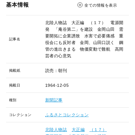
基本情報
全ての情報を表示
北陸人物誌 大正編 （１７） 電源開
発 「庵谷第二」を建設 金岡山田 需
要開拓に企業誘致 水害で必要痛感 重
記事名
役会にも反対者 金岡、山田口説く 鋼
管の進出きまる 物価変動で難航 高岡
芸者の心意気
読売：朝刊
掲載紙
1964-12-05
掲載日
新聞記事
種別
ふるさとコレクション
コレクション
北陸人物誌
大正編
（１７）