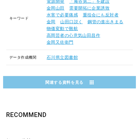
電源開発
「庵谷第二」を建設
金岡山田
需要開拓に企業誘致
水害で必要痛感
重役会にも反対者
キーワード
金岡
山田口説く
鋼管の進出きまる
物価変動で難航
高岡芸者の心意気山田昌作
金岡又佐衛門
石川県立図書館
データ作成機関
関連する資料を見る
RECOMMEND