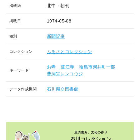
北中：朝刊
掲載紙
1974-05-08
掲載日
新聞記事
種別
ふるさとコレクション
コレクション
お寺
蓮江寺
輪島市河井町一部
キーワード
曹洞宗レンコウジ
石川県立図書館
データ作成機関
里の恵み、文化の香り
石川コレクション