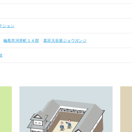
クション
輪島市河井町１４部
真宗大谷派ジョウガンジ
館