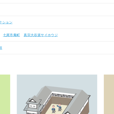
クション
七尾市庵町
真宗大谷派サイホウジ
館