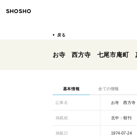
戻る
お寺 西方寺 七尾市庵町 
基本情報
全ての情報
記事名
お寺 西方寺
掲載紙
北中：朝刊
掲載日
1974-07-24