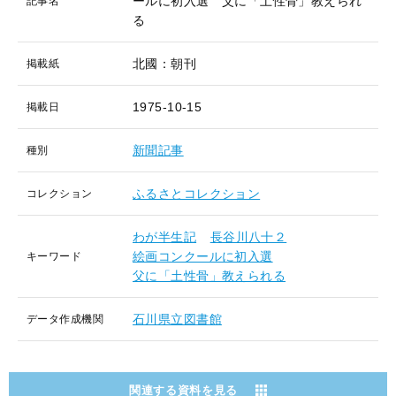
ールに初入選 父に「土性骨」教えられ
記事名
る
北國：朝刊
掲載紙
1975-10-15
掲載日
新聞記事
種別
ふるさとコレクション
コレクション
わが半生記
長谷川八十２
絵画コンクールに初入選
キーワード
父に「土性骨」教えられる
石川県立図書館
データ作成機関
関連する資料を見る