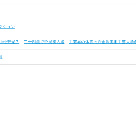
クション
小松芳光７
二十四歳で帝展初入選
工芸界の体質批判金沢美術工芸大学
館