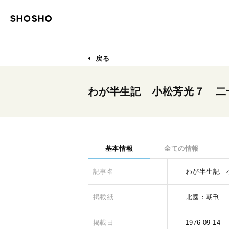
戻る
わが半生記 小松芳光７ 二
基本情報
全ての情報
記事名
わが半生記 
掲載紙
北國：朝刊
掲載日
1976-09-14