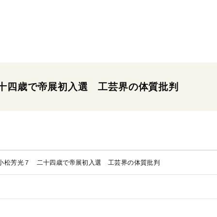
十四歳で帝展初入選 工芸界の体質批判
小松芳光７ 二十四歳で帝展初入選 工芸界の体質批判