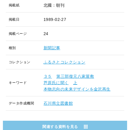
北國：朝刊
掲載紙
1989-02-27
掲載日
24
掲載ページ
新聞記事
種別
ふるさとコレクション
コレクション
３５
第三部復元八家屋敷
芦原氏に聞く
上
キーワード
本物志向の未来デザインを金沢再生
石川県立図書館
データ作成機関
関連する資料を見る