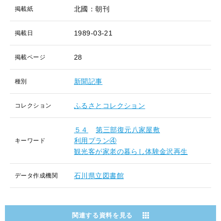
北國：朝刊
掲載紙
1989-03-21
掲載日
28
掲載ページ
新聞記事
種別
ふるさとコレクション
コレクション
５４
第三部復元八家屋敷
利用プラン④
キーワード
観光客が家老の暮らし体験金沢再生
石川県立図書館
データ作成機関
関連する資料を見る