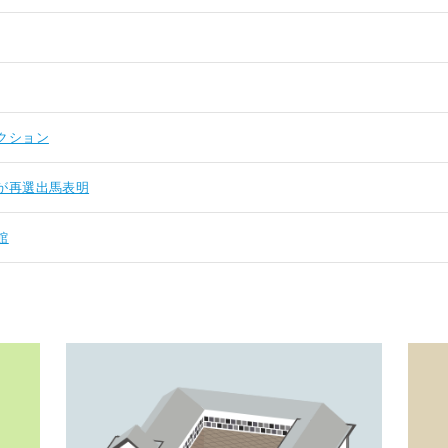
クション
が再選出馬表明
館