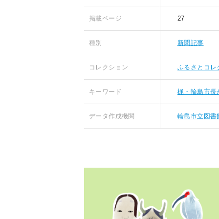
掲載ページ
27
種別
新聞記事
コレクション
ふるさとコレ
キーワード
梶・輪島市長
データ作成機関
輪島市立図書