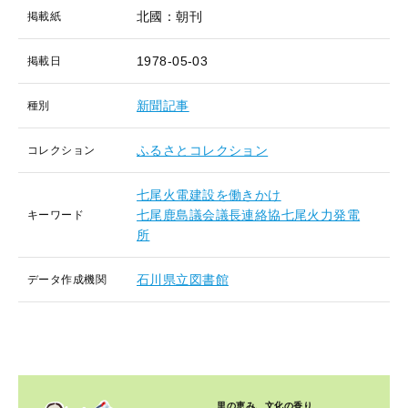
北國：朝刊
掲載紙
1978-05-03
掲載日
新聞記事
種別
ふるさとコレクション
コレクション
七尾火電建設を働きかけ
七尾鹿島議会議長連絡協七尾火力発電
キーワード
所
石川県立図書館
データ作成機関
里の恵み、文化の香り