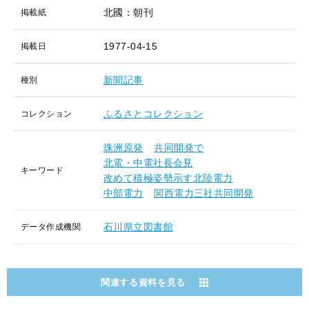
北國：朝刊
掲載紙
1977-04-15
掲載日
新聞記事
種別
ふるさとコレクション
コレクション
珠洲原発
共同開発で
北電・中電社長会見
キーワード
改めて積極姿勢示す北陸電力
中部電力
関西電力三社共同開発
石川県立図書館
データ作成機関
関連する資料を見る