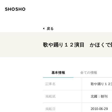
戻る
歌や踊り１２演目 かほくで
基本情報
全ての情報
記事名
歌や踊り１２
掲載紙
北國：朝刊
掲載日
2010-06-29