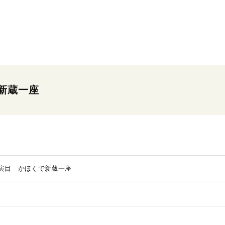
新蔵一座
演目 かほくで新蔵一座