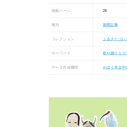
掲載ページ
26
種別
新聞記事
コレクション
ふるさとコレ
キーワード
歌や踊り１２
データ作成機関
かほく市立中