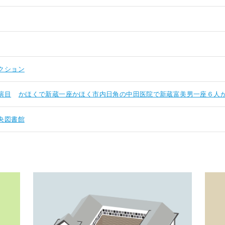
クション
演目
かほくで新蔵一座かほく市内日角の中田医院で新蔵富美男一座６人
央図書館