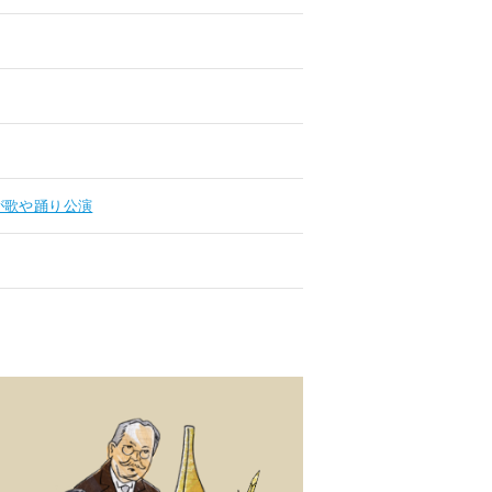
が歌や踊り公演