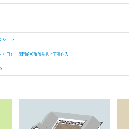
クション
２６日）
元門前町選管委員木下喜作氏
館