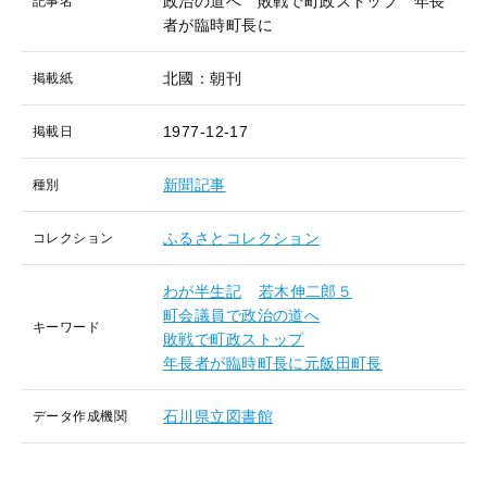
政治の道へ 敗戦で町政ストップ 年長
記事名
者が臨時町長に
北國：朝刊
掲載紙
1977-12-17
掲載日
新聞記事
種別
ふるさとコレクション
コレクション
わが半生記
若木伸二郎５
町会議員で政治の道へ
キーワード
敗戦で町政ストップ
年長者が臨時町長に元飯田町長
石川県立図書館
データ作成機関