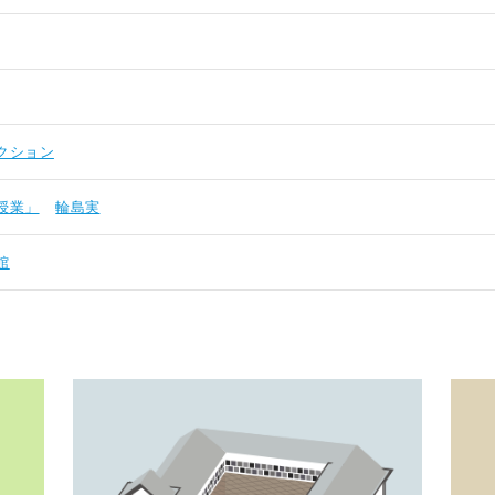
クション
授業」
輪島実
館