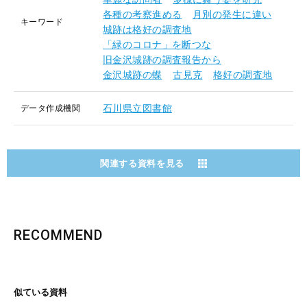
各種の考察進める
月別の発生に違い
キーワード
城跡は格好の調査地
「緑のコロナ」を断つな
旧金沢城跡の調査報告から
金沢城跡の蝶
古見克
格好の調査地
石川県立図書館
データ作成機関
関連する資料を見る
RECOMMEND
似ている資料