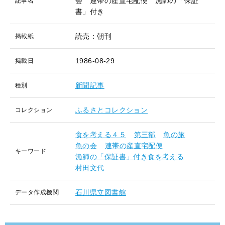
会 連帯の産直宅配便 漁師の「保証
記事名
書」付き
読売：朝刊
掲載紙
1986-08-29
掲載日
新聞記事
種別
ふるさとコレクション
コレクション
食を考える４５
第三部
魚の旅
魚の会
連帯の産直宅配便
キーワード
漁師の「保証書」付き食を考える
村田文代
石川県立図書館
データ作成機関