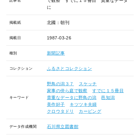
で観察 すでに１５冊目 貴重なデータ
記事名
に
北國：朝刊
掲載紙
1987-03-26
掲載日
新聞記事
種別
ふるさとコレクション
コレクション
野鳥の潟３７
スケッチ
家事の傍ら庭で観察
すでに１５冊目
貴重なデータに野鳥の潟
邑知潟
キーワード
美作好子
キツツキ夫婦
クロウタドリ
カービング
石川県立図書館
データ作成機関