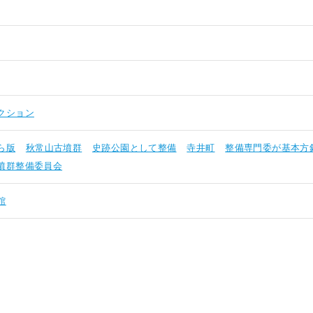
クション
ら版
秋常山古墳群
史跡公園として整備
寺井町
整備専門委が基本方
墳群整備委員会
館