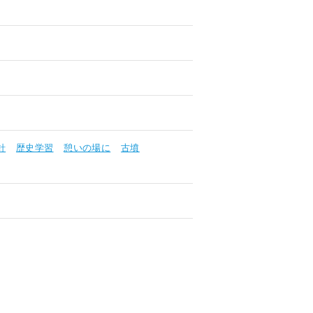
針
歴史学習
憩いの場に
古墳